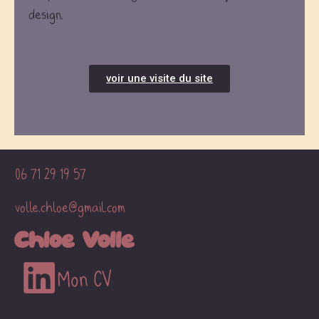
design.
voir une visite du site
06 71 29 19 57
volle.chloe@gmail.com
Chloé Volle
Mon CV