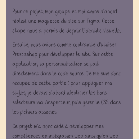
Pour ce projet, mon groupe et moi avons d’abord
réalisé une maquette du site sur Figma. Cette
étape nous a permis de définir l’identité visuelle.
Ensuite, nous avions comme contrainte d’utiliser
Prestashop pour développer le site. Sur cette
application, la personnalisation se fait
directement dans le code source. Je me suis donc
occupée de cette partie : pour appliquer nos
styles, je devais d’abord identifier les bons
sélecteurs via l’inspecteur, puis gérer le CSS dans
les fichiers associés.
Ce projet m’a donc aidé à développer mes
compétences en intégration web ainsi qu’en web