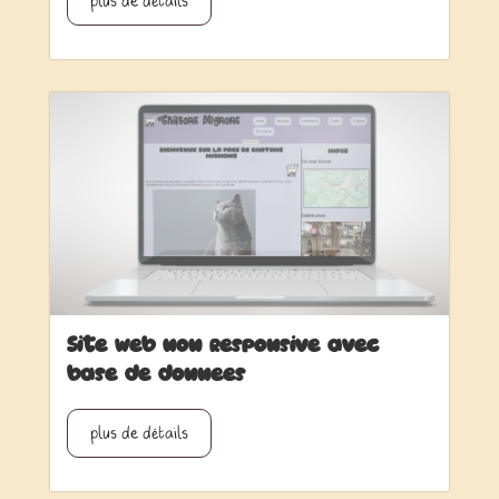
plus de détails
Site web non responsive avec
base de données
plus de détails