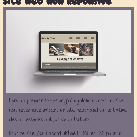
Site web non reponsive
Lors du premier semestre, j’ai également crée un site
non-responsive imitant un site marchand sur le thème
des accessoires autour de la lecture.
Pour ce site, j’ai d’abord utilisé HTML et CSS pour le