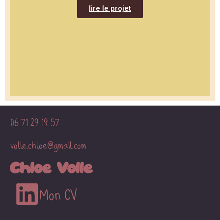
lire le projet
06 71 29 19 57
volle.chloe@gmail.com
Chloé Volle
Mon CV